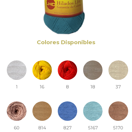
Colores Disponibles
1
16
8
18
37
60
814
827
5167
5170