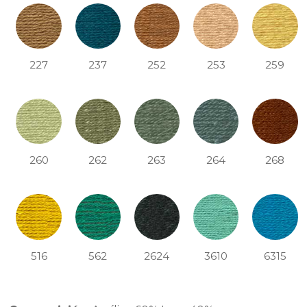
227
237
252
253
259
260
262
263
264
268
516
562
2624
3610
6315