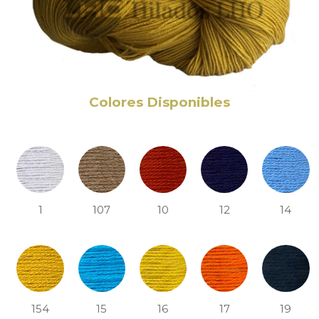
Colores Disponibles
1
107
10
12
14
154
15
16
17
19