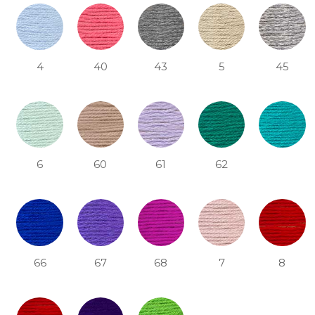
4
40
43
5
45
6
60
61
62
66
67
68
7
8