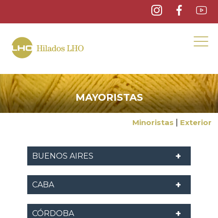
MAYORISTAS
Minoristas
|
Exterior
BUENOS AIRES
CABA
CÓRDOBA